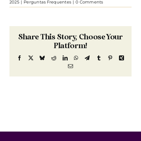
2025
|
Perguntas Frequentes
|
0 Comments
Share This Story, Choose Your
Platform!
Facebook
X
Bluesky
Reddit
LinkedIn
WhatsApp
Telegram
Tumblr
Pinterest
Xing
Email