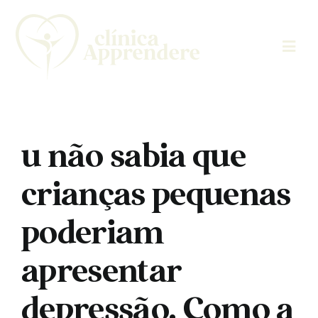
Skip
to
content
u não sabia que
crianças pequenas
poderiam
apresentar
depressão. Como a