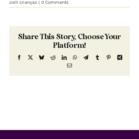
com crianças
|
0 Comments
Share This Story, Choose Your
Platform!
Facebook
X
Bluesky
Reddit
LinkedIn
WhatsApp
Telegram
Tumblr
Pinterest
Xing
Email