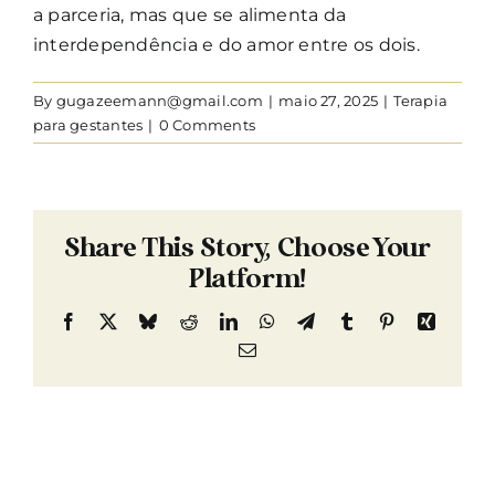
a parceria, mas que se alimenta da
interdependência e do amor entre os dois.
By
gugazeemann@gmail.com
|
maio 27, 2025
|
Terapia
para gestantes
|
0 Comments
Share This Story, Choose Your
Platform!
Facebook
X
Bluesky
Reddit
LinkedIn
WhatsApp
Telegram
Tumblr
Pinterest
Xing
Email