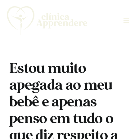
Skip
to
content
Estou muito
apegada ao meu
bebê e apenas
penso em tudo o
que diz respeito a