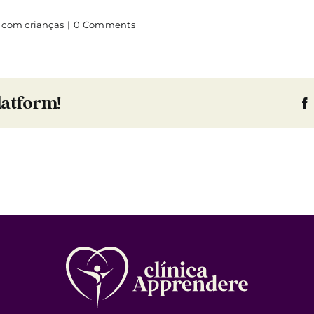
 com crianças
|
0 Comments
latform!