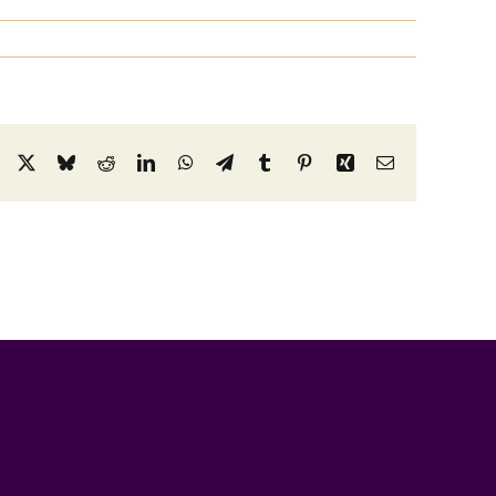
Facebook
X
Bluesky
Reddit
LinkedIn
WhatsApp
Telegram
Tumblr
Pinterest
Xing
Email