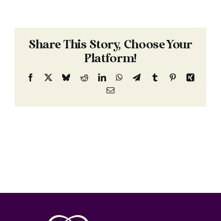
Share This Story, Choose Your
Platform!
Facebook
X
Bluesky
Reddit
LinkedIn
WhatsApp
Telegram
Tumblr
Pinterest
Xing
Email