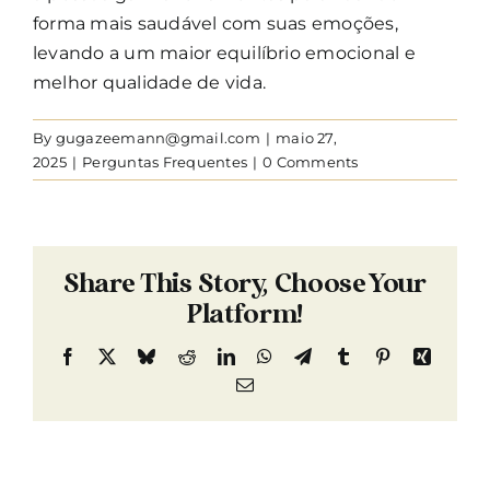
forma mais saudável com suas emoções,
levando a um maior equilíbrio emocional e
melhor qualidade de vida.
By
gugazeemann@gmail.com
|
maio 27,
2025
|
Perguntas Frequentes
|
0 Comments
Share This Story, Choose Your
Platform!
Facebook
X
Bluesky
Reddit
LinkedIn
WhatsApp
Telegram
Tumblr
Pinterest
Xing
Email